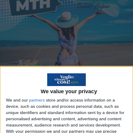
Viaggia a Minorca con
We value your privacy
gli sconti MTH del
We and our
partners
store and/or access information on a
Menorca Travel Helper!
device, such as cookies and process personal data, such as
unique identifiers and standard information sent by a device for
personalised advertising and content, advertising and content
measurement, audience research and services development.
With your permission we and our partners may use precise