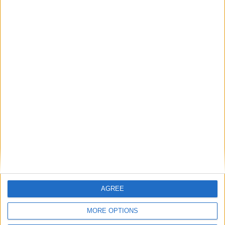
Le migliori escursioni
in italiano in tutto il
mondo
AGREE
MORE OPTIONS