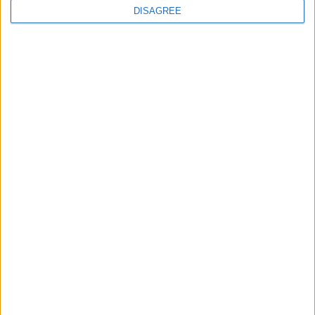
DISAGREE
Pubblicato
giovedì 15 Mag 2014
in
Libri sul
Cambiamento
Condividi