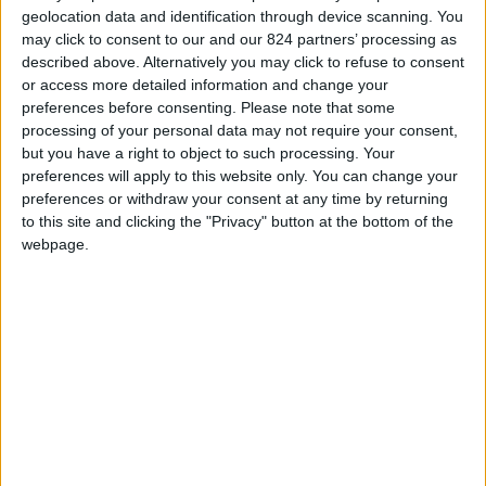
Scopri il risparmio
➔
geolocation data and identification through device scanning. You
may click to consent to our and our 824 partners’ processing as
described above. Alternatively you may click to refuse to consent
or access more detailed information and change your
L’Atlante delle Isole Remote
preferences before consenting.
Please note that some
processing of your personal data may not require your consent,
but you have a right to object to such processing. Your
Sono 50 le isole dove
Judith Schalanslcy
ci
preferences will apply to this website only. You can change your
conduce alla scoperta di storie di animali rari,
preferences or withdraw your consent at any time by returning
scienziati solitari che studiano l’ecosistema,
to this site and clicking the "Privacy" button at the bottom of the
webpage.
naufraghi dimenticati ed esploratori smarriti.
Sono isole che forse nemmeno appaiono su
Google Earth ma che raccolgono storie bizzarre,
degne del miglior
Robinson Crusoe
, e che
vogliono dimostrare che i viaggi migliori e più
appassionanti si svolgono quasi sempre con