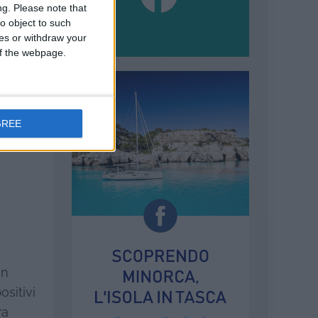
ng.
Please note that
o object to such
ces or withdraw your
 of the webpage.
GREE
in
sitivi
ra