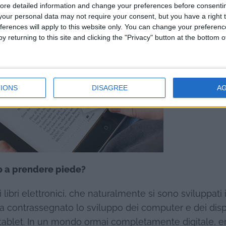
ore detailed information and change your preferences before consenti
our personal data may not require your consent, but you have a right t
ferences will apply to this website only. You can change your preferen
y returning to this site and clicking the "Privacy" button at the bottom
IONS
DISAGREE
A
o a prendere piede?
 libri elettronici, che naturalmente si sono sviluppati 
ha contrassegnato lo sviluppo dei computer e dei dispo
i tablet. In un mondo ormai completamente digitale, e