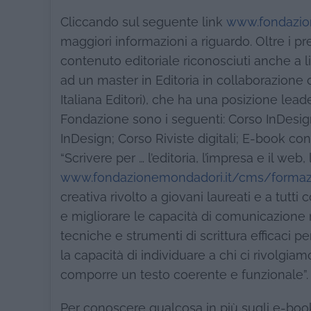
Cliccando sul seguente link
www.fondazio
maggiori informazioni a riguardo. Oltre i p
contenuto editoriale riconosciuti anche a 
ad un master in Editoria in collaborazione c
Italiana Editori), che ha una posizione leader
Fondazione sono i seguenti: Corso InDesig
InDesign; Corso Riviste digitali; E-book 
“Scrivere per … l’editoria, l’impresa e il web
www.fondazionemondadori.it/cms/formaz
creativa rivolto a giovani laureati e a tutti
e migliorare le capacità di comunicazione nei
tecniche e strumenti di scrittura efficaci per 
la capacità di individuare a chi ci rivolg
comporre un testo coerente e funzionale”.
Per conoscere qualcosa in più sugli e-book, 