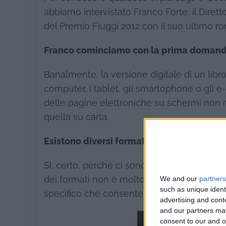
abbiamo intervistato Franco Forte, il Dirett
del Premio Fiuggi 2012 con il suo ultimo ro
Franco cominciamo con la prima domanda 
Banalmente, la versione digitale di un libro
computer, i tablet, gli smartophone o gli e-
delle pagine elettroniche su schermi non ret
quella su carta.
Esistono diversi formati?
Sì, certo, perché ci sono dispositivi divers
We and our
partners
dei formati non è molto semplice. Diciamo 
such as unique ident
specifico che consente agli e-book di essere
advertising and con
and our partners may
consent to our and o