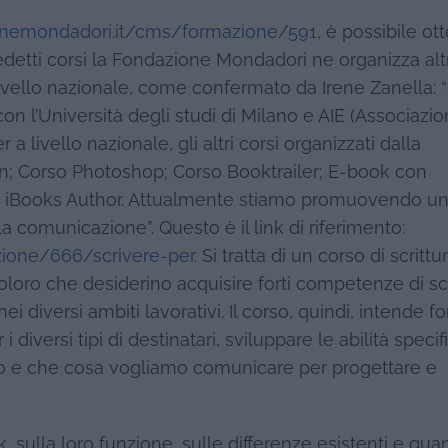
nemondadori.it/cms/formazione/591
, è possibile ot
redetti corsi la Fondazione Mondadori ne organizza altr
livello nazionale, come confermato da Irene Zanella: “
on l’Università degli studi di Milano e AIE (Associazi
 a livello nazionale, gli altri corsi organizzati dalla
n; Corso Photoshop; Corso Booktrailer; E-book con
con iBooks Author. Attualmente stiamo promuovendo u
, la comunicazione”. Questo è il link di riferimento:
ione/666/scrivere-per
. Si tratta di un corso di scritt
 coloro che desiderino acquisire forti competenze di sc
 diversi ambiti lavorativi. Il corso, quindi, intende fo
i diversi tipi di destinatari, sviluppare le abilità speci
iamo e che cosa vogliamo comunicare per progettare e
sulla loro funzione, sulle differenze esistenti e quant