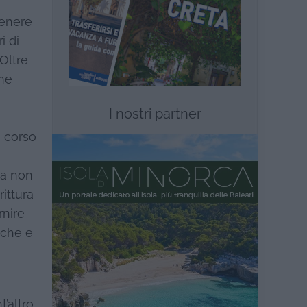
tenere
i di
Oltre
one
I nostri partner
n corso
ura non
rittura
rnire
fiche e
’altro,