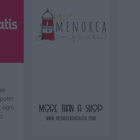
gie
 poter
n ogni
do