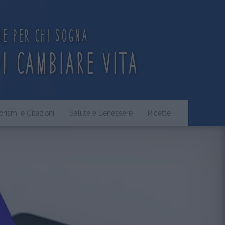
ne per chi sogna
di cambiare vita
orismi e Citazioni
Salute e Benessere
Ricette