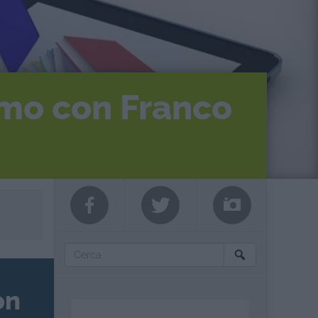
iamo con Franco
on