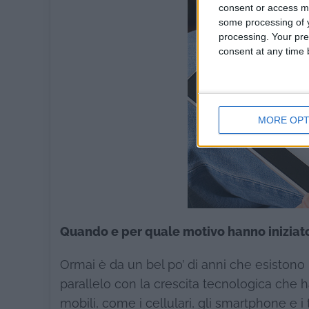
consent or access m
some processing of y
processing. Your pre
consent at any time b
MORE OPT
Quando e per quale motivo hanno iniziat
Ormai è da un bel po’ di anni che esistono i
parallelo con la crescita tecnologica che 
mobili, come i cellulari, gli smartphone e 