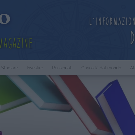
L'informazio
Magazine
Studiare
Investire
Pensionati
Curiosità dal mondo
Af