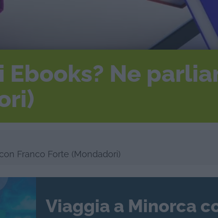
gli Ebooks? Ne parl
ri)
 con Franco Forte (Mondadori)
Viaggia a Minorca c