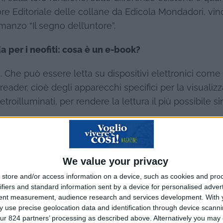
ore Editoriale delle collane da Edicola Mondadori, vin
manzo “Il segno dell’untore”.
per i neofiti: cosa è un e-book?
. Che può essere letta su dispositivi elettronici come 
reader, cioè degli apparecchi specifici per la visualiz
roilluminati, per rendere la lettura il più possibile si
We value your privacy
i che lo richiedono. Dal PDF all’epub, addentrarsi nella
store and/or access information on a device, such as cookies and pro
che in base al dispositivo che si possiede c’è un for
ifiers and standard information sent by a device for personalised adver
 letti e gestiti.
tent measurement, audience research and services development.
With 
 use precise geolocation data and identification through device scanni
ur 824 partners’ processing as described above. Alternatively you may c