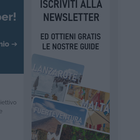
er!
mio
➔
iettivo
e