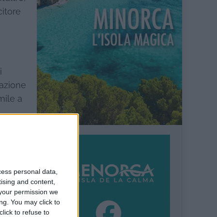
citore
i
zazione
mile a
 giungla
cess personal data,
mato
tising and content,
your permission we
ng. You may click to
lick to refuse to