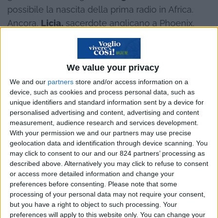
possibile la nascita della prima radio in Africa.
Ancora,
Licia,
sacerdote anglicano a Phoenix.
Daniele,
l’architetto che fa abitare gli alberi in
Belgio.
Giovanni
in pensione al circolo polare
artico, nelle isole Svalbard, un pugno di terra nel
We value your privacy
Mar di Barents, 78esimo parallelo nord, estrema
We and our
partners
store and/or access information on a
propaggine settentrionale della Norvegia e
device, such as cookies and process personal data, such as
unique identifiers and standard information sent by a device for
dell’Europa.
personalised advertising and content, advertising and content
measurement, audience research and services development.
Lorenzo
, il designer del silenzio, che ha fondato
With your permission we and our partners may use precise
l’Architettura sonora, una società che progetta e
geolocation data and identification through device scanning. You
may click to consent to our and our 824 partners’ processing as
realizza modelli sonori per l’architettura.
Marco
,
described above. Alternatively you may click to refuse to consent
vicepresidente del Guiness World Records, con
or access more detailed information and change your
un ufficio a Londra, dove dirige il lavoro del team
preferences before consenting.
Please note that some
processing of your personal data may not require your consent,
di giudici, che certificano i record in giro per il
but you have a right to object to such processing. Your
mondo.
Cristiano,
l’organista bianco del Bronx,
preferences will apply to this website only. You can change your