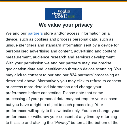
Scopri il risparmio
➔
We value your privacy
“La piazza delle Cinque Vite!
We and our
partners
store and/or access information on a
device, such as cookies and process personal data, such as
unique identifiers and standard information sent by a device for
Chi ci segue forse ha già avuto modo di leggere
personalised advertising and content, advertising and content
alcuni suoi pezzi nella sezione delle rubriche.
measurement, audience research and services development.
Fabio Parietti ama scrivere, ha collaborato alla
With your permission we and our partners may use precise
geolocation data and identification through device scanning. You
stesura del libro “Come lasciare tutto e cambiare
may click to consent to our and our 824 partners’ processing as
vita” ispirato dal nostro sito, ma ha all’attivo
described above. Alternatively you may click to refuse to consent
anche due romanzi: “La Ragazza che Corre”
or access more detailed information and change your
preferences before consenting.
Please note that some
pubblicato nel 2010 e “La Piazza delle Cinque
processing of your personal data may not require your consent,
Vite” edito alla fine del 2012. Fabio è un amico e
but you have a right to object to such processing. Your
perciò diamo volentieri un po’ di spazio al suo
preferences will apply to this website only. You can change your
preferences or withdraw your consent at any time by returning
ultimo romanzo.
to this site and clicking the "Privacy" button at the bottom of the