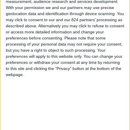
measurement, audience research and services development.
With your permission we and our partners may use precise
geolocation data and identification through device scanning. You
may click to consent to our and our 824 partners’ processing as
Viaggia a Minorca con
described above. Alternatively you may click to refuse to consent
gli sconti MTH del
or access more detailed information and change your
preferences before consenting.
Please note that some
Menorca Travel Helper!
processing of your personal data may not require your consent,
but you have a right to object to such processing. Your
preferences will apply to this website only. You can change your
preferences or withdraw your consent at any time by returning
to this site and clicking the "Privacy" button at the bottom of the
Scopri il risparmio
➔
webpage.