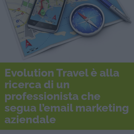
Evolution Travel è alla
ricerca di un
professionista che
segua l’email marketing
aziendale