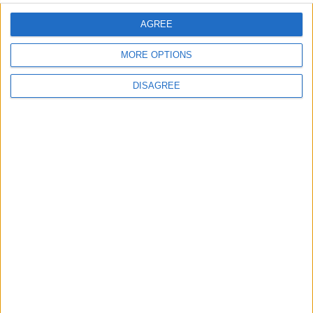
in italiano in tutto il
mondo
AGREE
MORE OPTIONS
DISAGREE
Pubblicato
lunedì 6 Feb 2017
in
Lavorare all'estero
,
News
,
Tracking: Curiosità dal Mondo
Condividi