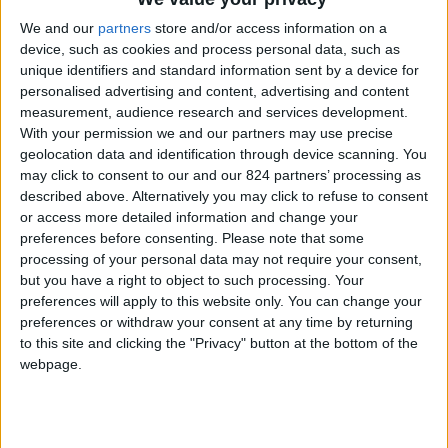
che, come colla, le terranno inchiodate allo
We and our
partners
store and/or access information on a
device, such as cookies and process personal data, such as
schermo: un po’ credendo di condividere il
unique identifiers and standard information sent by a device for
dolore altrui e un po’, sotto sotto, godendo del
personalised advertising and content, advertising and content
fatto che quel dolore appartenga a qualcun altro.
measurement, audience research and services development.
With your permission we and our partners may use precise
Per Emma i mesi passano e la vita scorre tra
geolocation data and identification through device scanning. You
amicizie, amori, sogni e progetti. Ma tutto sembra
may click to consent to our and our 824 partners’ processing as
dipendere dal conto alla rovescia della scadenza
described above. Alternatively you may click to refuse to consent
or access more detailed information and change your
del suo contratto e dalla storia che la salverà
preferences before consenting.
Please note that some
dalla disoccupazione: cosa riuscirà a trovare
processing of your personal data may not require your consent,
Emma, quale storia darà in pasto alla bocca
but you have a right to object to such processing. Your
preferences will apply to this website only. You can change your
tritatutto della compassione usa e getta dei
preferences or withdraw your consent at any time by returning
riflettori?
to this site and clicking the "Privacy" button at the bottom of the
webpage.