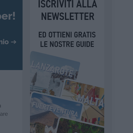
er!
mio
➔
a
iare