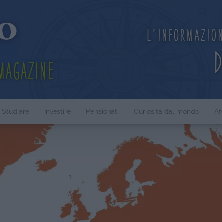
L'informazio
Magazine
Studiare
Investire
Pensionati
Curiosità dal mondo
Af