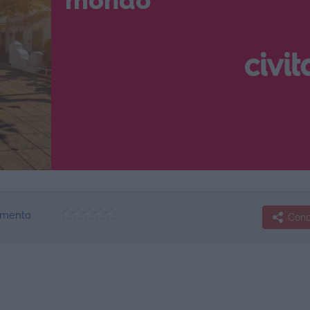
mondo
iamento
Condi