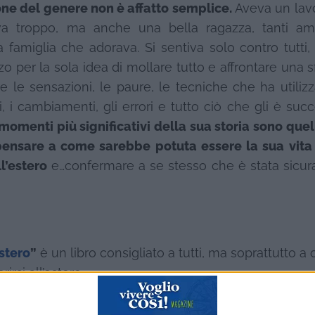
one del genere non è affatto semplice.
Aveva un lav
va troppo, ma anche una bella ragazza, tanti am
famiglia che adorava. Si sentiva solo contro tutti,
zo per la sola idea di mollare tutto e affrontare una s
e le sensazioni, le paure, le tecniche che ha utiliz
ori, i cambiamenti, gli errori e tutto ciò che gli è suc
 momenti più significativi della sua storia sono quell
e pensare a come sarebbe potuta essere la sua vita
l’estero
e…confermare a se stesso che è stata sicu
estero
”
è un libro consigliato a tutti, ma soprattutto a 
irsi all’estero.
e link (clikkando sulla copertina):