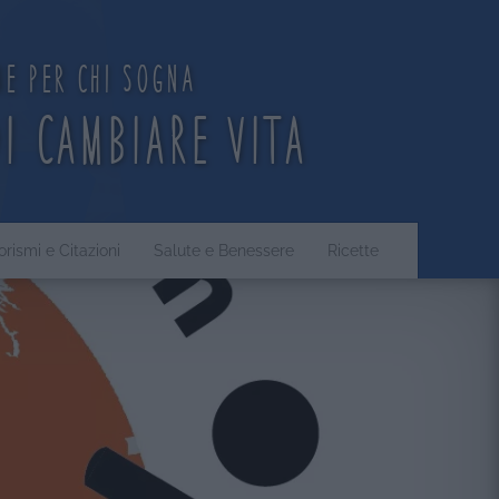
ne per chi sogna
di cambiare vita
orismi e Citazioni
Salute e Benessere
Ricette