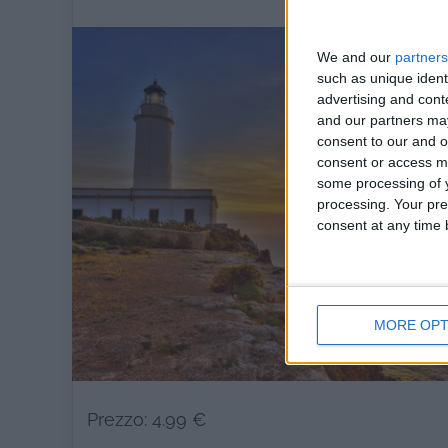
We and our
partners
such as unique ident
advertising and con
and our partners may
consent to our and o
consent or access m
some processing of y
processing. Your pre
consent at any time b
MORE OPT
Prezzo: 4.99 €