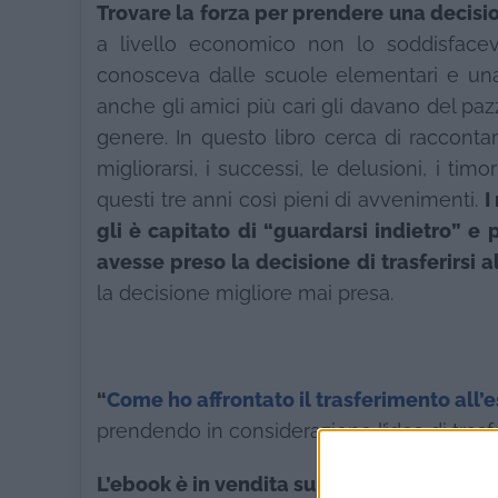
Trovare la forza per prendere una decisi
a livello economico non lo soddisface
conosceva dalle scuole elementari e una 
anche gli amici più cari gli davano del paz
genere. In questo libro cerca di raccontar
migliorarsi, i successi, le delusioni, i tim
questi tre anni così pieni di avvenimenti.
I
gli è capitato di “guardarsi indietro” 
avesse preso la decisione di trasferirsi al
la decisione migliore mai presa.
“
Come ho affrontato il trasferimento all’
prendendo in considerazione l’idea di trasfer
L’ebook è in vendita su Amazon al seguent