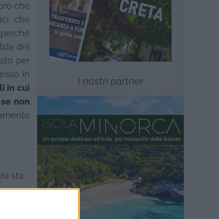
oro che
ici che
 perché
fida del
zato per
cesso in
I nostri partner
i in cui
 se non
ramente
chi sta