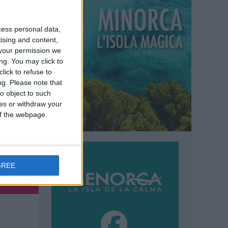
cess personal data,
ni
tising and content,
your permission we
ng. You may click to
lick to refuse to
ng.
Please note that
o object to such
ces or withdraw your
 of the webpage.
GREE