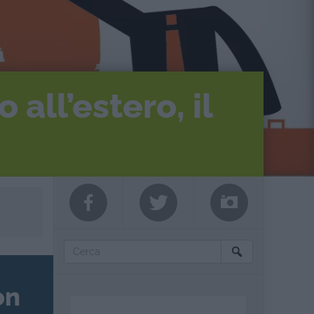
all’estero, il
on