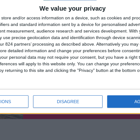
We value your privacy
store and/or access information on a device, such as cookies and pro
Le migliori escursio
ifiers and standard information sent by a device for personalised adver
tent measurement, audience research and services development.
With 
in italiano in tutto il
 use precise geolocation data and identification through device scanni
ur 824 partners’ processing as described above. Alternatively you may c
mondo
ore detailed information and change your preferences before consenti
our personal data may not require your consent, but you have a right t
ferences will apply to this website only. You can change your preferen
y returning to this site and clicking the "Privacy" button at the bottom
IONS
DISAGREE
A