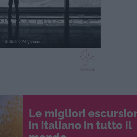
Le migliori escursio
in italiano in tutto il