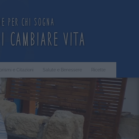
ne per chi sogna
di cambiare vita
orismi e Citazioni
Salute e Benessere
Ricette