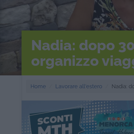
Nadia: dopo 30
organizzo viag
Home
Lavorare all'estero
Nadia: d