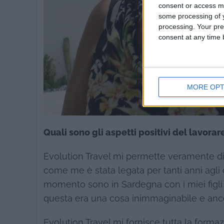
consent or access m
some processing of y
processing. Your pre
consent at any time b
MORE OPT
Quali sono gli aspetti positivi del lavorar
Evolution Travel mi permette veramente d
come me è stata legata per tanti anni agli o
momento sono in Sardegna con i miei figli e c
questa era una cosa inimmaginabile e anco
Evolution Travel mi fornisce tutta la forma