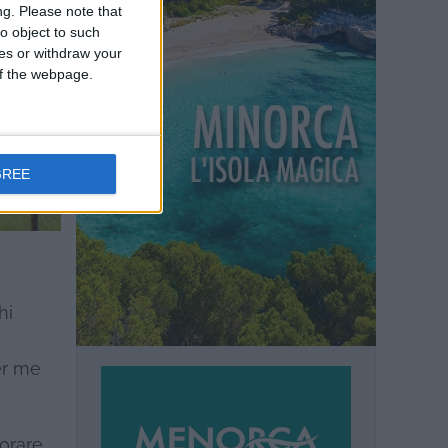
ng.
Please note that
o object to such
ces or withdraw your
 of the webpage.
GREE
hi
Per me
orare,