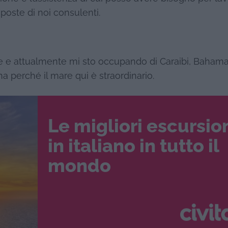
oposte di noi consulenti.
re e attualmente mi sto occupando di Caraibi, Bahama
a perché il mare qui è straordinario.
Le migliori escursio
in italiano in tutto il
mondo