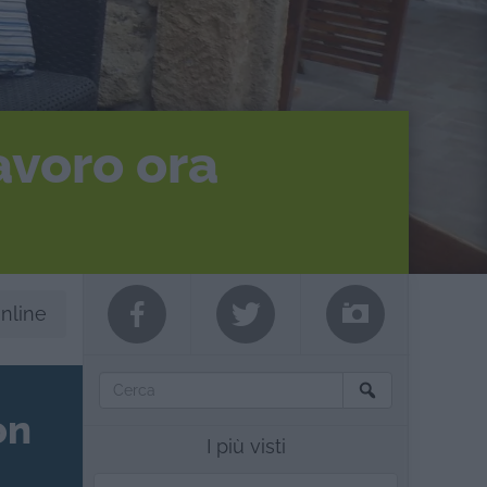
avoro ora
online
on
I più visti