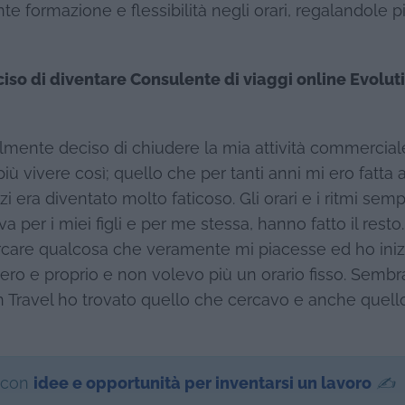
te formazione e flessibilità negli orari, regalandole p
iso di diventare Consulente di viaggi online Evolut
nalmente deciso di chiudere la mia attività commercial
ù vivere così; quello che per tanti anni mi ero fatta
era diventato molto faticoso. Gli orari e i ritmi semp
a per i miei figli e per me stessa, hanno fatto il rest
ercare qualcosa che veramente mi piacesse ed ho iniz
vero e proprio e non volevo più un orario fisso. Semb
n Travel ho trovato quello che cercavo e anche quell
 con
idee e opportunità per inventarsi un lavoro
✍