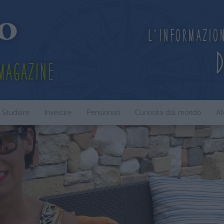
L'informazio
Magazine
Studiare
Investire
Pensionati
Curiosità dal mondo
Af