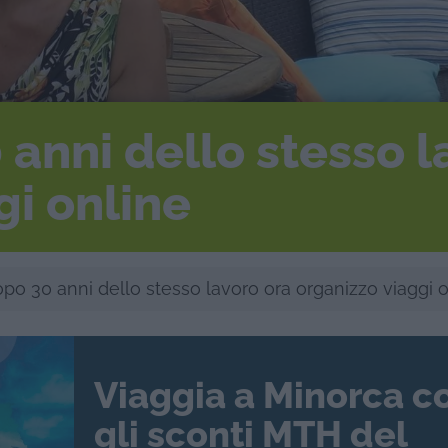
 anni dello stesso l
gi online
opo 30 anni dello stesso lavoro ora organizzo viaggi 
Viaggia a Minorca c
gli sconti MTH del