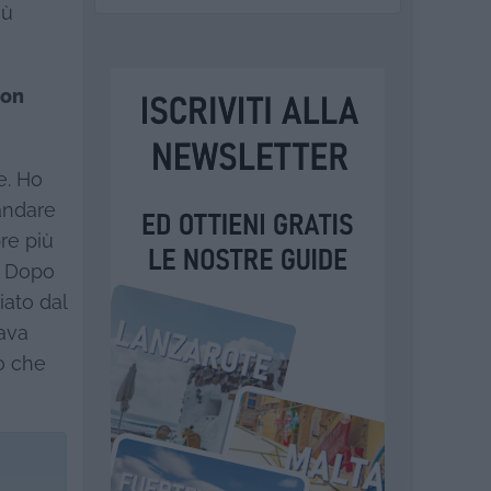
iù
ion
e. Ho
 andare
re più
o. Dopo
iato dal
rava
o che