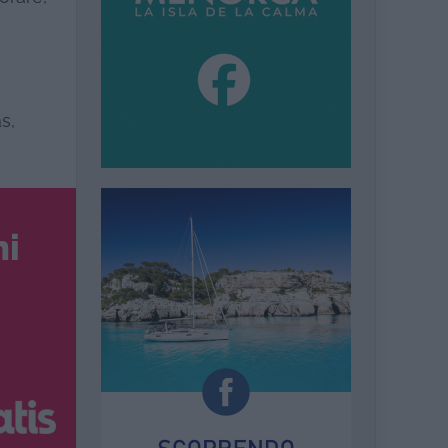
s,
ni