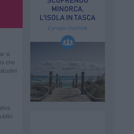
r sì
ni che
itudini
ativa
subito