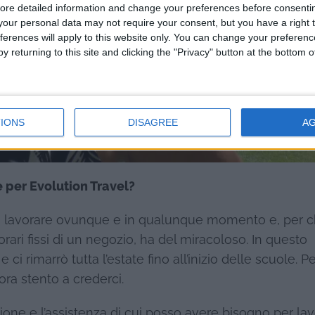
ore detailed information and change your preferences before consenti
our personal data may not require your consent, but you have a right t
ferences will apply to this website only. You can change your preferen
y returning to this site and clicking the "Privacy" button at the bottom
IONS
DISAGREE
A
e per Evolution Travel?
i lavorare ovunque e in qualunque momento e, per c
rari fissi di un negozio, ha del miracoloso. In questo
i rimarrò tutta l’estate fino all’inizio delle scuole. 
ra stento a crederci.
zione e l’assistenza di cui posso avere bisogno per lav