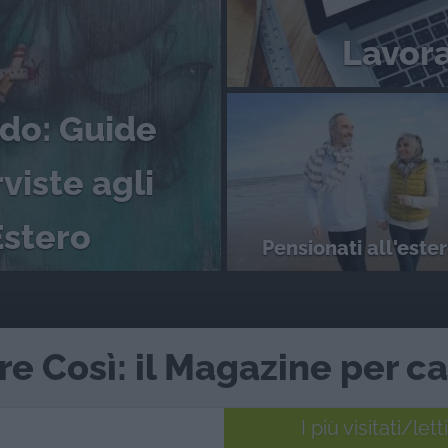
Lavora
ndo: Guide
viste agli
'Estero
Pensionati all'este
re Così: il Magazine per c
I più visitati/letti