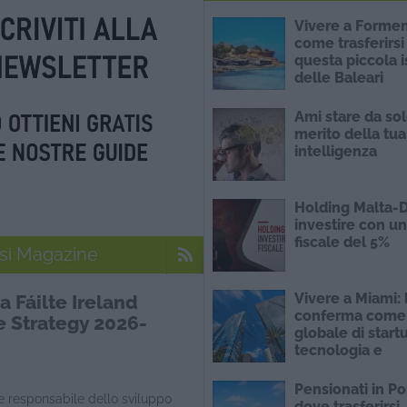
Vivere a Formen
come trasferirsi
questa piccola i
delle Baleari
Ami stare da sol
merito della tua
intelligenza
Holding Malta-D
investire con un
fiscale del 5%
osì Magazine
Vivere a Miami: l
a Fáilte Ireland
conferma come
e Strategy 2026-
globale di start
tecnologia e
sostenibilità
Pensionati in Po
ale responsabile dello sviluppo
dove trasferirsi,