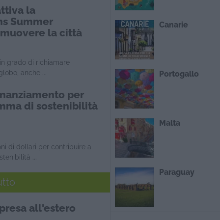
ttiva la
ons Summer
Canarie
muovere la città
 in grado di richiamare
globo, anche ...
Portogallo
finanziamento per
mma di sostenibilità
Malta
i di dollari per contribuire a
enibilità ...
Paraguay
utto
presa all'estero