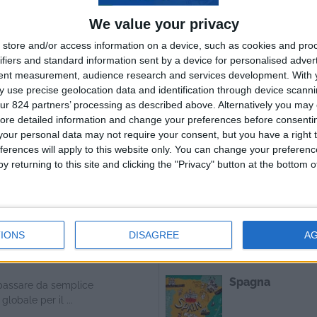
We value your privacy
sé maschile è cambiata davvero
.
store and/or access information on a device, such as cookies and pro
ifiers and standard information sent by a device for personalised adver
tent measurement, audience research and services development.
With 
ai: investire con un
 use precise geolocation data and identification through device scanni
 5%
ur 824 partners’ processing as described above. Alternatively you may c
ore detailed information and change your preferences before consenti
our personal data may not require your consent, but you have a right t
guarda al mondo con gli occhi
ferences will apply to this website only. You can change your preferen
nale, una certezza emerge ...
y returning to this site and clicking the "Privacy" button at the bottom
Destinazioni popol
 città si conferma
Svizzera
di startup,
IONS
DISAGREE
A
nibilità
Spagna
passare da semplice
lobale per il ...