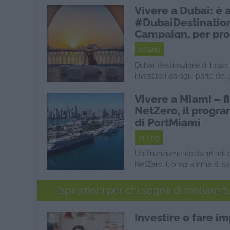
Vivere a Dubai: è a
#DubaiDestinati
Campaign, per pro
anche in estate
28 Lug
Dubai, destinazione di lusso
investitori da ogni parte del 
Vivere a Miami – 
NetZero, il progra
di PortMiami
21 Lug
Un finanziamento da 16 milion
NetZero, il programma di sost
Ispirazioni per chi sogna di mollare t
Investire o fare im