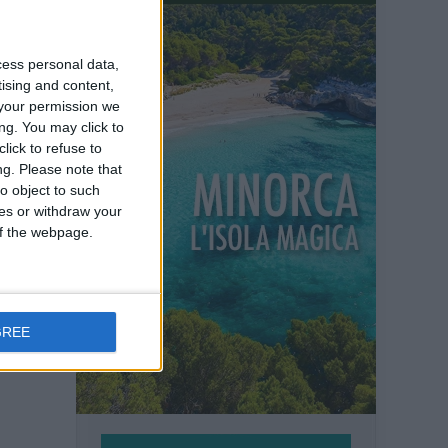
cess personal data,
tising and content,
your permission we
ng. You may click to
lick to refuse to
ng.
Please note that
o object to such
ces or withdraw your
 of the webpage.
ari
GREE