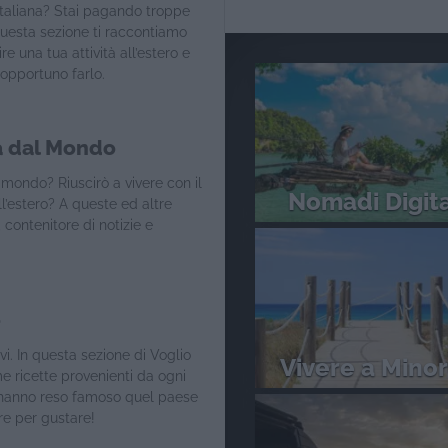
italiana? Stai pagando troppe
questa sezione ti raccontiamo
re una tua attività all’estero e
 opportuno farlo.
tà dal Mondo
l mondo? Riuscirò a vivere con il
Nomadi Digita
l’estero? A queste ed altre
contenitore di notizie e
o
vi. In questa sezione di Voglio
Vivere a Mino
me ricette provenienti da ogni
 hanno reso famoso quel paese
re per gustare!