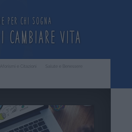
ne per chi sogna
di cambiare vita
Aforismi e Citazioni
Salute e Benessere