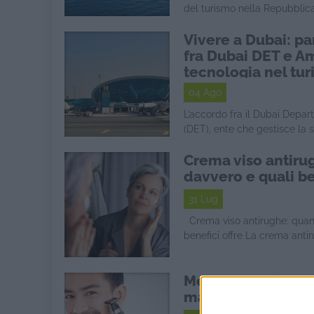
del turismo nella Repubblica 
Vivere a Dubai: pa
fra Dubai DET e A
tecnologia nel tu
04 Ago
L’accordo fra il Dubai Dep
(DET), ente che gestisce la st
Crema viso antiru
davvero e quali be
31 Lug
Crema viso antirughe: quand
benefici offre La crema antiru
Men's grooming: la
maschile è cambi