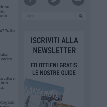
tera:
 su
sola
o? Tutto
ubai:
 carico
a città si
 hub
up,
rtogallo:
 pro e