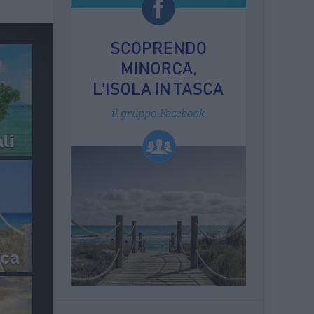
li
rca