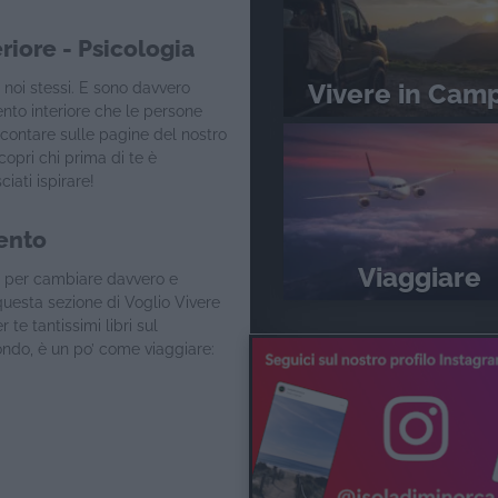
iore - Psicologia
Vivere in Cam
 noi stessi. E sono davvero
nto interiore che le persone
contare sulle pagine del nostro
copri chi prima di te è
iati ispirare!
ento
Viaggiare
re per cambiare davvero e
questa sezione di Voglio Vivere
te tantissimi libri sul
ndo, è un po’ come viaggiare: