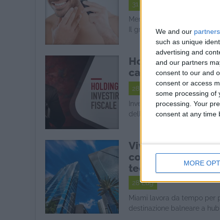
31 Lug
Men's grooming: la cura di 
Il grooming maschile non è ..
We and our
partners
such as unique ident
advertising and con
Holding Malta-Dub
and our partners may
carico fiscale del
consent to our and o
consent or access m
28 Lug
some processing of y
Investire all'estero Per chi 
processing. Your pre
dell'imprenditore internazio
consent at any time b
Vivere a Miami: la
come hub globale 
MORE OPT
tecnologia e soste
28 Lug
Miami lavora da tempo per 
destinazione balneare a hub g