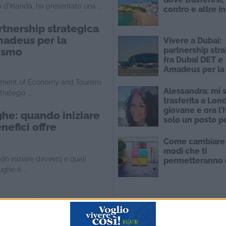
d'Irlanda, ha presentato una ...
contro e altre i
rtnership strategica
madeus per la
Vivere a Dubai:
rismo
partnership stra
fra Dubai DET e
Amadeus per la
tecnologia nel 
artment of Economy and Tourism
Alessandra: mi 
rategia ...
trasferita a Lon
giovane e ora l’I
ghe: quando iniziare
solo un posto pe
nefici offre
vacanze
Come cambiare v
modi che ti
o iniziare davvero e quali
permetteranno d
ghe è ...
 cura di sé
ata davvero