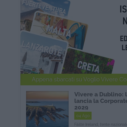
Appena sbarcati su Voglio Vivere C
Vivere a Dublino: l
lancia la Corporat
2029
04 Ago
Fáilte Ireland, l’ente nazion