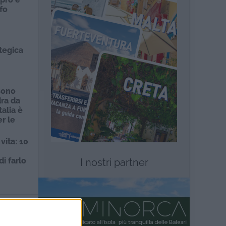
nfo
tegica
turismo
sono
dra da
talia è
r le
ita: 10
i farlo
I nostri partner