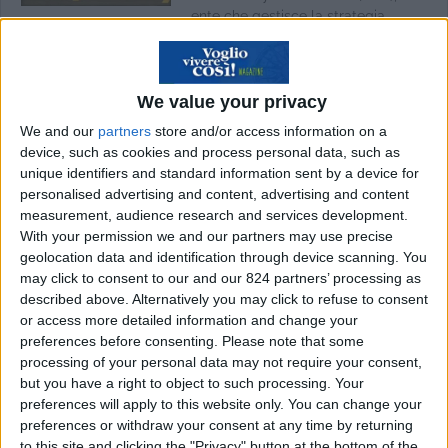
ente che gestisce la strategia ...
Crema viso antirughe:
quando iniziare
davvero e quali
We value your privacy
benefici offre
31 Lug
We and our
partners
store and/or access information on a
Crema viso antirughe: quando
device, such as cookies and process personal data, such as
iniziare davvero e quali benefici
unique identifiers and standard information sent by a device for
offre La crema antirughe è ...
personalised advertising and content, advertising and content
Men's grooming: la
measurement, audience research and services development.
cura di sé maschile è
With your permission we and our partners may use precise
cambiata davvero
geolocation data and identification through device scanning. You
may click to consent to our and our 824 partners’ processing as
31 Lug
described above. Alternatively you may click to refuse to consent
Men's grooming: la cura di sé
or access more detailed information and change your
maschile è cambiata davvero Il
preferences before consenting.
Please note that some
grooming maschile non è ...
processing of your personal data may not require your consent,
Holding Malta-Dubai:
but you have a right to object to such processing. Your
investire con un carico
preferences will apply to this website only. You can change your
preferences or withdraw your consent at any time by returning
fiscale del 5%
to this site and clicking the "Privacy" button at the bottom of the