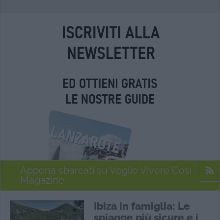
Appena sbarcati su Voglio Vivere Così
Magazine
Ibiza in famiglia: Le
spiagge più sicure e i