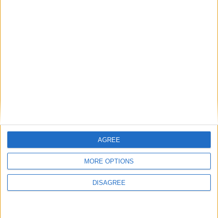
Spagna
Canarie
Portogallo
AGREE
MORE OPTIONS
Malta
DISAGREE
Paraguay