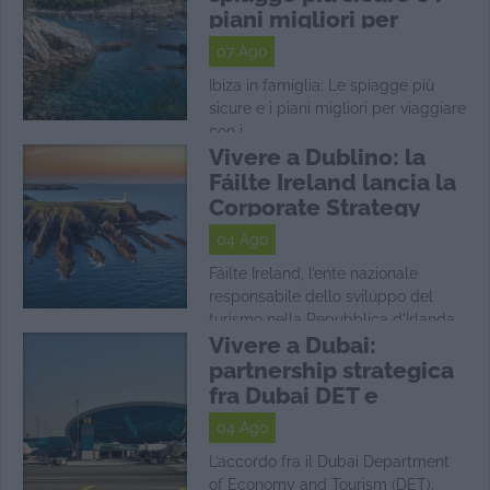
piani migliori per
viaggiare con i
07 Ago
bambini
Ibiza in famiglia: Le spiagge più
sicure e i piani migliori per viaggiare
con i ...
Vivere a Dublino: la
Fáilte Ireland lancia la
Corporate Strategy
2026-2029
04 Ago
Fáilte Ireland, l’ente nazionale
responsabile dello sviluppo del
turismo nella Repubblica d'Irlanda,
Vivere a Dubai:
ha presentato una ...
partnership strategica
fra Dubai DET e
Amadeus per la
04 Ago
tecnologia nel turismo
L’accordo fra il Dubai Department
of Economy and Tourism (DET),